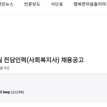
성민뉴스
언론보도
식단표
행복한마음들이야
용실 전담인력(사회복지사) 채용공고
글
0건
.hwp
(112.0K)