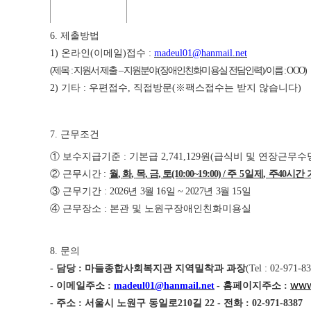
6.
제출방법
1)
온라인
(
이메일
)
접수
:
madeul01@hanmail.net
(
제목
:
지원서 제출
–
지원분야
(
장애인친화미용실 전담인력
)/
이름
: OOO)
2)
기타
:
우편접수
,
직접방문
(
※
팩스접수는 받지 않습니다
)
7.
근무조건
①
보수지급기준
:
기본급
2,741,129
원
(
급식비 및 연장근무수
②
근무시간
:
월
,
화
,
목
,
금
,
토
(10:00~19:00) /
주
5
일제
,
주
40
시간 
③
근무기간
:
2026
년
3
월
16
일
~ 2027
년
3
월
15
일
④
근무장소
:
본관 및 노원구장애인친화미용실
8.
문의
-
담당
:
마들종합사회복지관 지역밀착과 과장
(
Tel : 02-971-8
www
-
이메일주소
:
madeul01@hanmail.net
-
홈페이지주소
:
-
주소
:
서울시 노원구 동일로
210
길
22 -
전화
: 02-971-8387