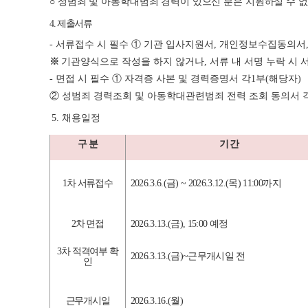
○
성범죄 및 아동학대범죄 경력이 있으신 분은 지원하실 수 
4.
제출서류
-
서류접수 시 필수
①
기관 입사지원서
,
개인정보수집동의서
※
기관양식으로 작성을 하지 않거나
,
서류 내 서명 누락 시
-
면접 시 필수
①
자격증 사본 및 경력증명서 각
1
부
(
해당자
)
②
성범죄 경력조회 및 아동학대관련범죄 전력 조회 동의서 
5. 채
용일정
구 분
기 간
1
차 서류접수
2026.3.6.(
금
) ~ 2026.3.12.(
목
) 11:00
까지
2
차 면접
2026.3.13.(
금
), 15:00
예정
3
차 적격여부 확
2026.3.13.(
금
)~
근무개시일 전
인
근무개시일
2026.3.16.(
월
)