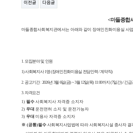
이전글
다음글
<
마들종합
마들종합사회복지관에서는 아래와 같이 장애인친화미용실 사업
1.
모집분야 및 인원
1)
사회복지사
1
명
(
장애인친화미용실 전담인력
/
계약직
)
2.
공고기간
: 2026
년
3
월
6
일
(
금
) ~ 3
월
12
일
(
목
) 11:00
까지
(7
일간
) /
긴급
3.
자격요건
1)
필수
사회복지사 자격증 소지자
2)
우대
운전면허 소지 및 운전가능자
3)
우대
미용사 자격증 소지자
※
(
공통
)
필수
사회복지사업법에 따라 사회복지시설 종사자 결