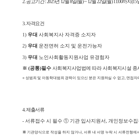
2.
공고기간
: 2025
년
12
월
8
일
(
월
) ~ 12
월
22
일
(
월
) 11:00
까지
(15
3.
자격요건
1)
우대
사회복지사 자격증 소지자
2)
우대
운전면허 소지 및 운전가능자
3)
우대
노인사회활동지원사업 유경험자
(
공통
)
필수
사회복지사업법에 따라 사회복지시설 종
※
○
성범죄 및 아동학대범죄 경력이 있으신 분은 지원하실 수 없고
,
면접자에
4.
제출서류
-
서류접수 시 필수
①
기관 입사지원서
,
개인정보수집
※
기관양식으로 작성을 하지 않거나
,
서류 내 서명 누락 시 서류전형에