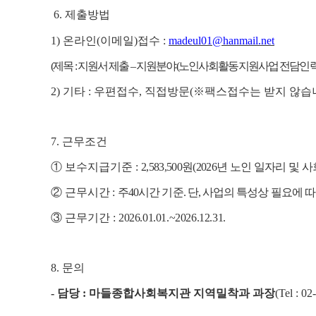
6.
제출방법
1)
온라인
(
이메일
)
접수
:
madeul01@hanmail.net
(
제목
:
지원서 제출
–
지원분야
(
노인사회활동지원사업 전담인
2)
기타
:
우편접수
,
직접방문
(
※
팩스접수는 받지 않습
7.
근무조건
①
보수지급기준
:
2,583,500
원
(2026
년 노인 일자리 및 
②
근무시간
:
주
40
시간 기준
.
단
,
사업의 특성상 필요에 따
③
근무기간
:
2026.01.01.~2026.12.31.
8.
문의
-
담당
:
마들종합사회복지관 지역밀착과 과장
(
Tel : 02