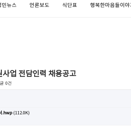
성민뉴스
언론보도
식단표
행복한마음들이야
동지원사업 전담인력 채용공고
글
0건
.hwp
(112.0K)