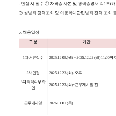
-
면접 시 필수
①
자격증 사본 및 경력증명서 각
1
부
(
해
②
성범죄 경력조회 및 아동학대관련범죄 전력 조회 
5.
채용일정
구 분
기 간
1
차 서류접수
2025.12.08.(
월
) ~ 2025.12.22.(
월
) 11:00
까
2
차 면접
2025.12.23.(
화
),
오후
3
차 적격여부 확
2025.12.23.(
화
)~
근무개시일 전
인
근무개시일
2026.01.01.(
목
)