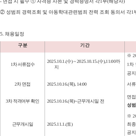
-
면접 시 필수
①
자격증 사본 및 경력증명서 각
1
부
(
해당자
)
②
성범죄 경력조회 및 아동학대관련범죄 전력 조회 동의서 각
1
5.
채용일정
구 분
기 간
※
2
2025.10.1.(
수
) ~ 2025.10.15.(
수
),11:00
까
1
차 서류접수
1
차
지
공지
2
차 면접
2025.10.16.(
목
), 14:00
서류
면접
3
차 적격여부 확인
2025.10.16.(
목
)~
근무개시일 전
성범
※
2
근무개시일
2025.11.1.(
토
)
최종
공지