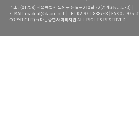
주소 : (01759) 서울특별시 노원구 동일로210길 22(중계3동 515-3) |
E-MAIL:
madeul@daum.net
| TEL:02-971-8387~8 | FAX:02-976-
COPYRIGHT(c) 마들종합사회복지관 ALL RIGHTS RESERVED.