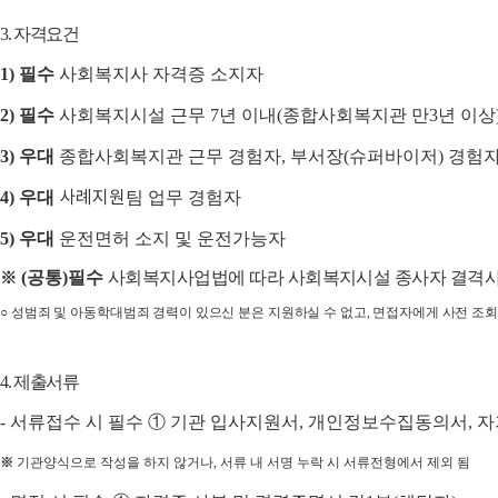
3.
자격요건
1)
필수
사회복지사 자격증 소지자
2)
필수
사회복지시설 근무
7
년 이내
(
종합사회복지관 만
3
년 이상
3)
우대
종합사회복지관 근무 경험자
,
부서장
(
슈퍼바이저
)
경험
4)
우대
사례지원
팀 업무 경험자
5)
우대
운전면허 소지 및 운전가능자
(
공통
)
필수
사회복지사업법에 따라 사회복지시설 종사자 결격
※
○
성범죄 및 아동학대범죄 경력이 있으신 분은 지원하실 수 없고
,
면접자에게 사전 조회
4.
제출서류
-
서류접수 시 필수
①
기관 입사지원서
,
개인정보수집동의서
,
자
※
기관양식으로 작성을 하지 않거나
,
서류 내 서명 누락 시 서류전형에서 제외 됨