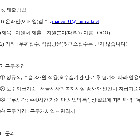
6.
제출방법
1)
온라인
(
이메일
)
접수
:
madeul01@hanmail.net
(
제목
:
지원서 제출
–
지원분야
(
대리
) /
이름
: OOO)
2)
기타
:
우편접수
,
직접방문
(
※
팩스접수는 받지 않습니다
)
7.
근무조건
①
정규직
,
수습
3
개월 적용
(
※
수습기간 만료 후 평가에 따라 임용
②
보수지급기준
:
서울시사회복지시설 종사자 인건비 지급기준
③
근무시간
:
주
40
시간 기준
.
단
,
사업의 특성상 필요에 따라 탄력근
④
근무기간
:
근무개시일
~
면직시
8.
문의