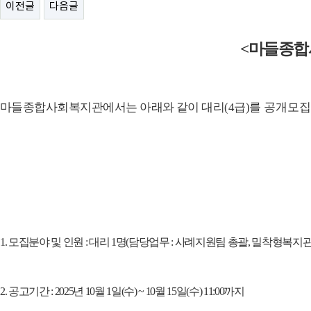
이전글
다음글
<
마들종합
마들종합사회복지관에서는 아래와 같이 대리
(4
급
)
를 공개모집
1.
모집분야 및 인원
:
대리
1
명
(
담당업무
:
사례지원팀 총괄
,
밀착형복지관
2.
공고기간
: 2025
년
10
월
1
일
(
수
) ~ 10
월
15
일
(
수
) 11:00
까지