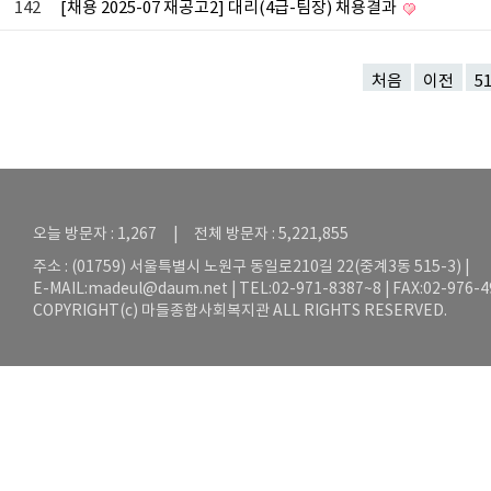
142
[채용 2025-07 재공고2] 대리(4급-팀장) 채용결과
처음
이전
5
오늘 방문자 : 1,267 | 전체 방문자 : 5,221,855
주소 : (01759) 서울특별시 노원구 동일로210길 22(중계3동 515-3) |
E-MAIL:
madeul@daum.net
| TEL:02-971-8387~8 | FAX:02-976-
COPYRIGHT(c) 마들종합사회복지관 ALL RIGHTS RESERVED.