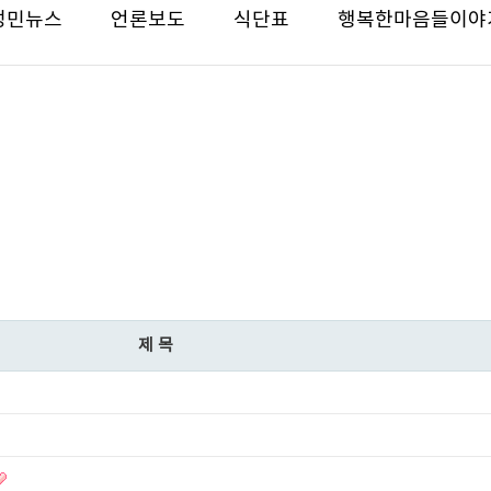
성민뉴스
언론보도
식단표
행복한마음들이야
제목