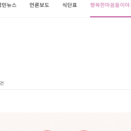
성민뉴스
언론보도
식단표
행복한마음들이야
0건