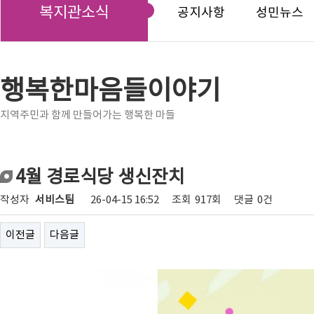
복지관소식
공지사항
성민뉴스
행복한마음들이야기
지역주민과 함께 만들어가는 행복한 마들
4월 경로식당 생신잔치
작성자
서비스팀
26-04-15 16:52
조회
917회
댓글
0건
이전글
다음글