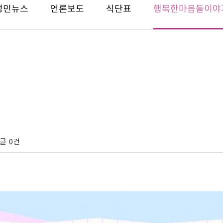
성민뉴스
언론보도
식단표
행복한마음들이야
글
0건