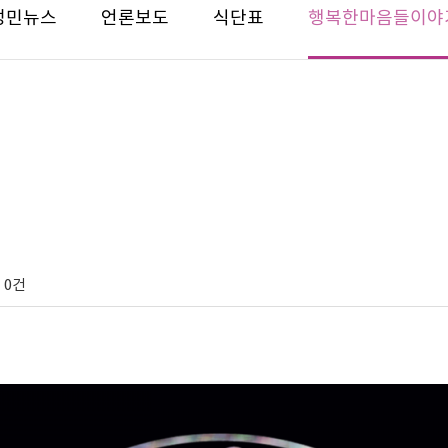
성민뉴스
언론보도
식단표
행복한마음들이야
0건