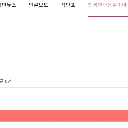
성민뉴스
언론보도
식단표
행복한마음들이야
글
0건