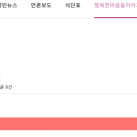
성민뉴스
언론보도
식단표
행복한마음들이야
션
글
0건