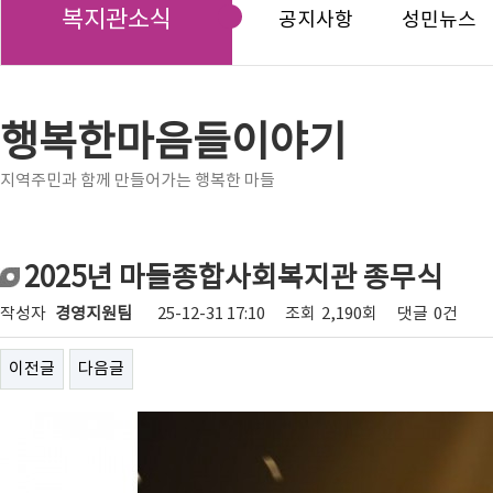
복지관소식
공지사항
성민뉴스
행복한마음들이야기
지역주민과 함께 만들어가는 행복한 마들
2025년 마들종합사회복지관 종무식
작성자
경영지원팀
25-12-31 17:10
조회
2,190회
댓글
0건
이전글
다음글