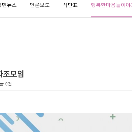
성민뉴스
언론보도
식단표
행복한마음들이야
 자조모임
글
0건