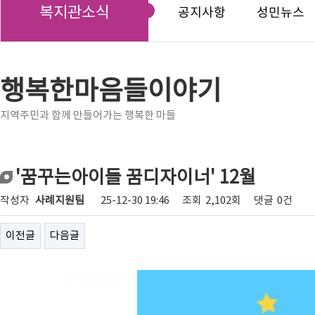
복지관소식
공지사항
성민뉴스
행복한마음들이야기
지역주민과 함께 만들어가는 행복한 마들
'꿈꾸는아이들 꿈디자이너' 12월
작성자
사례지원팀
25-12-30 19:46
조회
2,102회
댓글
0건
이전글
다음글