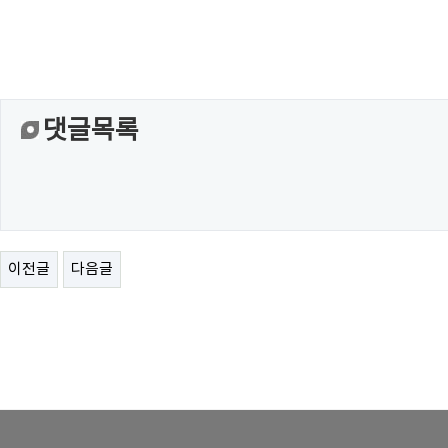
#꿈꾸는아이들#월드비전#꿈
댓글목록
이전글
다음글