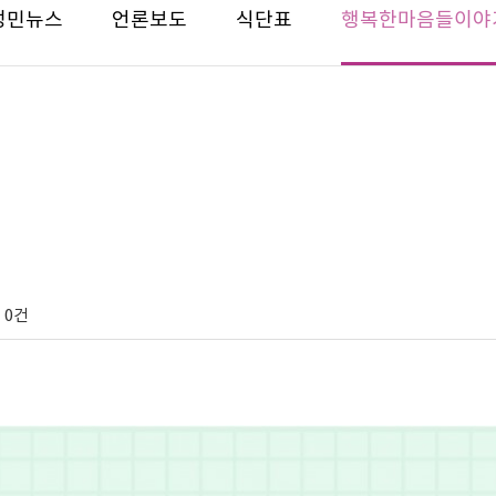
성민뉴스
언론보도
식단표
행복한마음들이야
0건