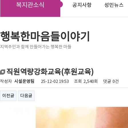
복지관소식
공지사항
성민뉴스
행복한마음들이야기
지역주민과 함께 만들어가는 행복한 마들
직원역량강화교육(후원교육)
작성자
시설운영팀
25-12-02 19:53
조회
2,540회
댓글
0건
이전글
다음글