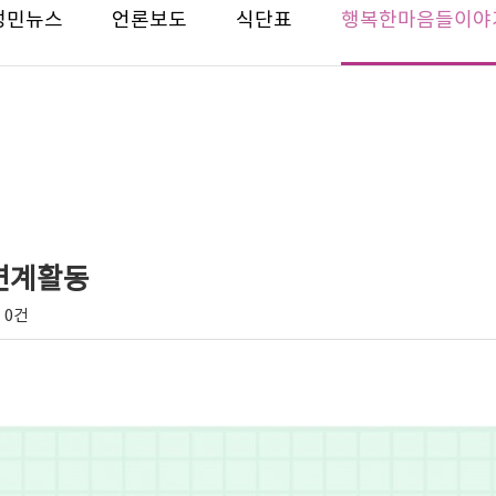
성민뉴스
언론보도
식단표
행복한마음들이야
 연계활동
0건