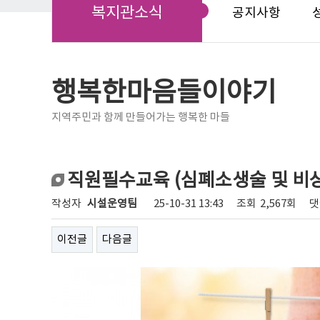
복지관소식
공지사항
행복한마음들이야기
지역주민과 함께 만들어가는 행복한 마들
직원필수교육 (심폐소생술 및 비
작성자
시설운영팀
25-10-31 13:43
조회
2,567회
댓
이전글
다음글