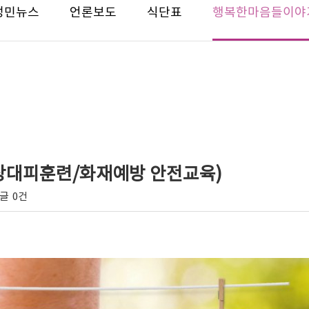
성민뉴스
언론보도
식단표
행복한마음들이야
상대피훈련/화재예방 안전교육)
글
0건