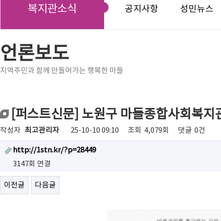
복지관소식
공지사항
성민뉴스
언론보도
지역주민과 함께 만들어가는 행복한 마들
[퍼스트신문] 노원구 마들종합사회복지관
작성자
최고관리자
25-10-10 09:10
조회
4,079회
댓글
0건
http://1stn.kr/?p=28449
3147회 연결
이전글
다음글