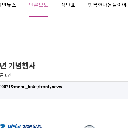
성민뉴스
언론보도
식단표
행복한마음들이야
주년 기념행사
글
0건
000021&menu_link=/front/news…