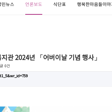
성민뉴스
언론보도
식단표
행복한마음들이야
지관 2024년 「어버이날 기념 행사」
글
0건
rd1_5&wr_id=759