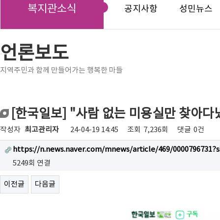
복지관소식
공지사항
성민뉴스
언론보도
지역주민과 함께 만들어가는 행복한 마들
[한국일보] "사람 없는 미용실만 찾아다녔
작성자
최고관리자
24-04-19 14:45
조회
7,236회
댓글
0건
https://n.news.naver.com/mnews/article/469/0000796731?s
5249회 연결
이전글
다음글