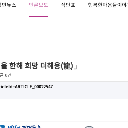
성민뉴스
언론보도
식단표
행복한마음들이야
「올 한해 희망 더해용(龍)」
글
0건
ticleId=ARTICLE_00022547