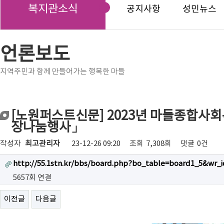
복지관소식
공지사항
성민뉴스
언론보도
지역주민과 함께 만들어가는 행복한 마들
[노원퍼스트신문] 2023년 마들종합사
장나눔행사」
작성자
최고관리자
23-12-26 09:20
조회
7,308회
댓글
0건
http://55.1stn.kr/bbs/board.php?bo_table=board1_5&wr_i
5657회 연결
이전글
다음글