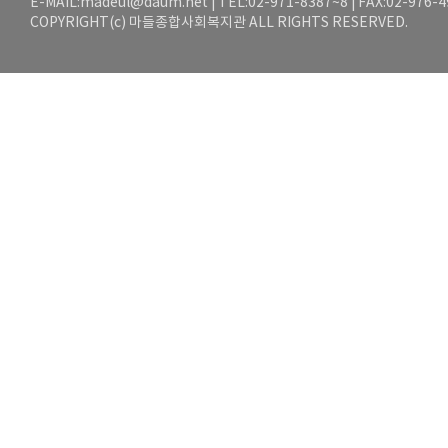
E-MAIL:
madeul@daum.net
| TEL:02-971-8387~8 | FAX:02-976-
COPYRIGHT(c) 마들종합사회복지관 ALL RIGHTS RESERVED.