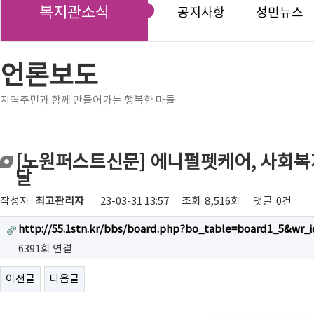
복지관소식
공지사항
성민뉴스
언론보도
지역주민과 함께 만들어가는 행복한 마들
[노원퍼스트신문] 에니펄펫케어, 사회
달
작성자
최고관리자
23-03-31 13:57
조회
8,516회
댓글
0건
http://55.1stn.kr/bbs/board.php?bo_table=board1_5&wr_i
6391회 연결
이전글
다음글