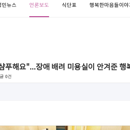
성민뉴스
언론보도
식단표
행복한마음들이야
 샴푸해요"...장애 배려 미용실이 안겨준 행
글
0건