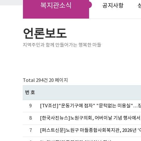
복지관소식
공지사항
언론보도
지역주민과 함께 만들어가는 행복한 마들
Total 294건
20 페이지
번호
9
[TV조선]"운동기구에 점자" "문턱없는 미용실"…
8
[한국사진뉴스]노원구의회, 어버이날 기념 행사에서
7
[퍼스트신문]노원구 마들종합사회복지관, 2026년 '