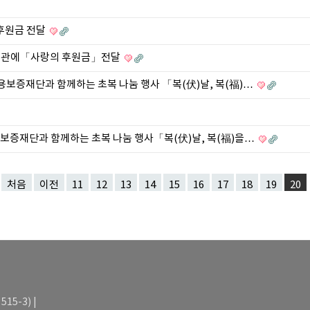
후원금 전달
지관에「사랑의 후원금」전달
보증재단과 함께하는 초복 나눔 행사 「복(伏)날, 복(福)…
보증재단과 함께하는 초복 나눔 행사「복(伏)날, 복(福)을…
처음
이전
11
12
13
14
15
16
17
18
19
20
15-3) |