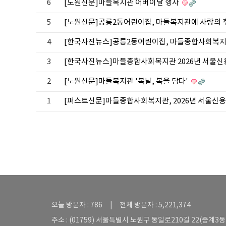
6
[노원신문]마들복지관 어버이날 행사
5
[노원신문]공릉2동어린이집, 마들복지관에 사랑의 
4
[한국사진뉴스]공릉2동어린이집, 마들종합사회복
3
[한국사진뉴스]마들종합사회복지관 2026년 서울신용
2
[노원신문]마들복지관 '복날, 복을 담다'
1
[퍼스트신문]마들종합사회복지관, 2026년 서울신용
오늘 방문자 : 786 | 전체 방문자 : 5,221,374
주소 : (01759) 서울특별시 노원구 동일로210길 22(중계3동 5