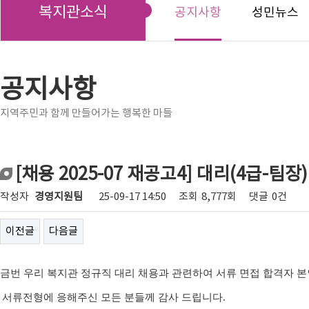
복지관소식
공지사항
성민뉴스
공지사항
지역주민과 함께 만들어가는 행복한 마들
[채용 2025-07 재공고4] 대리(4급-팀
작성자
경영지원팀
25-09-17 14:50
조회
8,777회
댓글
0건
이전글
다음글
금번
우리 복지관 정규직 대리 채용
과 관련하여 서류 면접 합격자 
서류전형에 응해주신 모든 분들께 감사 드립니다
.