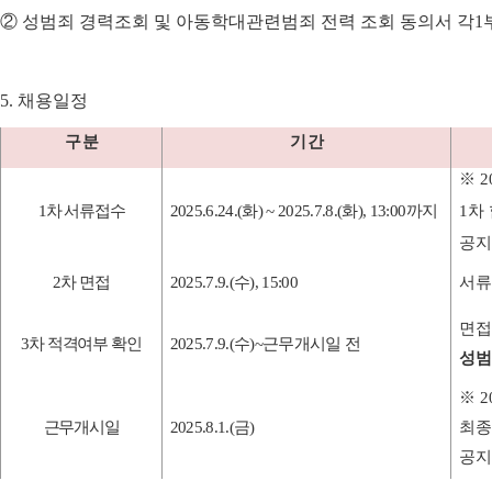
②
성범죄 경력조회 및 아동학대관련범죄 전력 조회 동의서 각
1
5.
채용일정
구 분
기 간
※
2
1
차 서류접수
2025.6.24.(
화
) ~ 2025.7.8.(
화
), 13:00
까지
1
차
공지
2
차 면접
2025.7.9.(
수
), 15:00
서류
면접
3
차 적격여부 확인
2025.7.9.(
수
)~
근무개시일 전
성범
※
2
근무개시일
2025.8.1.(
금
)
최종
공지