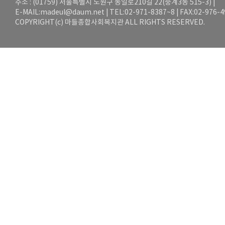
주소 : (01759) 서울특별시 노원구 동일로210길 22(중계3동 515-3) |
E-MAIL:
madeul@daum.net
| TEL:02-971-8387~8 | FAX:02-976-
COPYRIGHT(c) 마들종합사회복지관 ALL RIGHTS RESERVED.