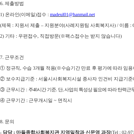
6.
제출방법
1)
온라인
(
이메일
)
접수
:
madeul01@hanmail.net
(
제목
:
지원서 제출
–
지원분야
(
사례지원팀 사회복지사
) /
이름
:
2)
기타
:
우편접수
,
직접방문
(
※
팩스접수는 받지 않습니다
)
7.
근무조건
①
정규직
,
수습
3
개월 적용
(
※
수습기간 만료 후 평가에 따라 임용
②
보수지급기준
:
서울시사회복지시설 종사자 인건비 지급기준
③
근무시간
:
주
40
시간 기준
.
단
,
사업의 특성상 필요에 따라 탄력근
④
근무기간
:
근무개시일
~
면직시
8.
문의
-
담당
:
마들종합사회복지관 지역밀착과 신문영 과장
(
Tel : 02-97