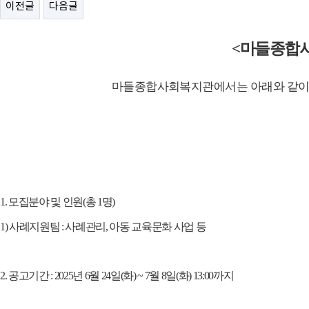
이전글
다음글
<
마들종합
마들종합사회복지관에서는 아래와 같이
1.
모집분야 및 인원
(
총
1
명
)
1)
사례지원팀
:
사례관리
,
아동 교육문화 사업 등
2.
공고기간
: 2025
년
6
월
24
일
(
화
) ~ 7
월
8
일
(
화
) 13:00
까지