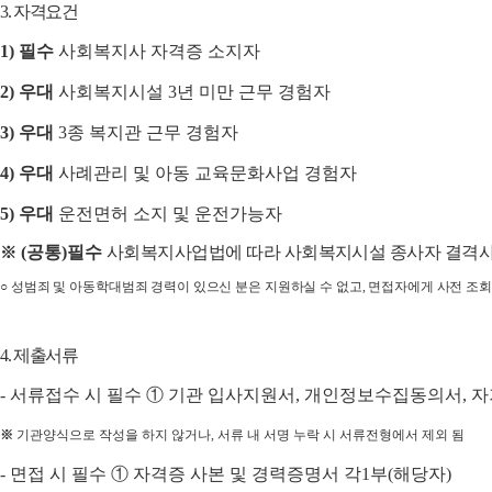
3.
자격요건
1)
필수
사회복지사 자격증 소지자
2)
우대
사회복지시설
3
년 미만
근무
경험자
3)
우대
3
종 복지관
근무 경험자
4)
우대
사례관리 및 아동 교육문화사업 경험자
5)
우대
운전면허 소지 및 운전가능자
(
공통
)
필수
사회복지사업법에 따라 사회복지시설 종사자 결격
※
○
성범죄 및 아동학대범죄 경력이 있으신 분은 지원하실 수 없고
,
면접자에게 사전 조회
4.
제출서류
-
서류접수 시 필수
①
기관 입사지원서
,
개인정보수집동의서
,
자
※
기관양식으로 작성을 하지 않거나
,
서류 내 서명 누락 시 서류전형에서 제외 됨
-
면접 시 필수
①
자격증 사본 및 경력증명서 각
1
부
(
해당자
)