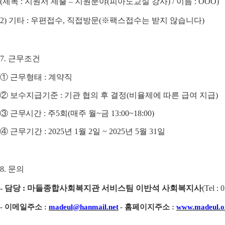
(
제목
:
지원서 제출
–
지원분야
(
피아노교실 강사
) /
이름
: OOO)
2)
기타
:
우편접수
,
직접방문
(
※
팩스접수는 받지 않습니다
)
7.
근무조건
①
근무형태
:
계약직
②
보수지급기준
:
기관 협의 후 결정
(
비율제에 따른 급여 지급
)
③
근무시간
:
주
5
회
(
매주 월~
금
13:00~18:00)
④
근무기간
: 2025
년 1
월 2
일
~ 2025
년
5
월
31
일
8.
문의
-
담당
:
마들종합사회복지관 서비스팀 이반석 사회복지사
(
Tel : 
-
이메일주소
:
madeul@hanmail.net
-
홈페이지주소
:
www.madeul.o