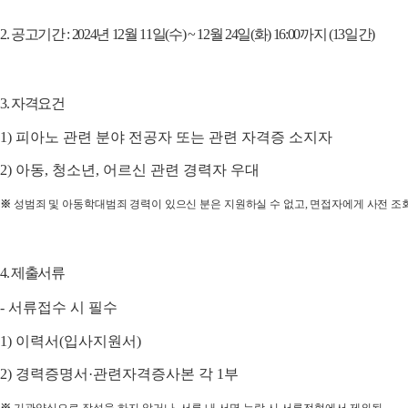
2.
공고기간
: 2024
년
12
월 11
일
(수)
~ 12
월 24
일
(화
) 16:00
까지
(13
일간
)
3.
자격요건
1)
피아노 관련 분야 전공자 또는 관련 자격증 소지자
2)
아동
,
청소년
,
어르신 관련 경력자 우대
※
성범죄 및 아동학대범죄 경력이 있으신 분은 지원하실 수 없고
,
면접자에게 사전 조
4.
제출서류
-
서류접수 시 필수
1)
이력서
(
입사지원서
)
2)
경력증명서
·
관련자격증사본 각
1
부