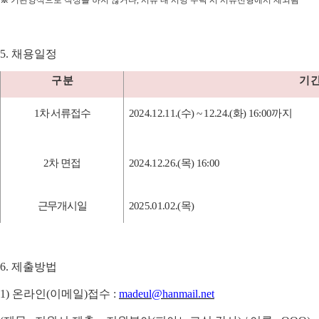
※
기관양식으로 작성을 하지 않거나
,
서류 내 서명 누락 시 서류전형에서 제외됨
5.
채용일정
구 분
기 
1
차 서류접수
2024.12.11.(수
) ~ 12.24.(화
) 16:00
까지
2
차 면접
2024.12.26.(목)
16:00
근무개시일
2025.01.02.(목
)
6.
제출방법
1)
온라인
(
이메일
)
접수
:
madeul@hanmail.net