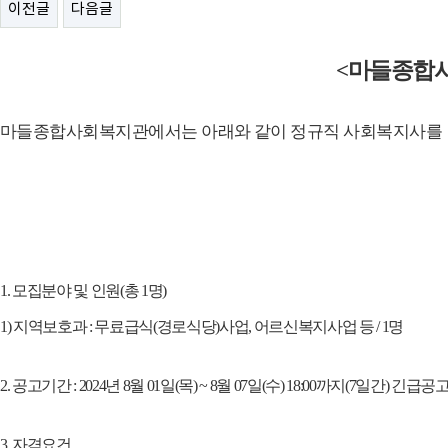
이전글
다음글
<
마들종합
마들종합사회복지관에서는 아래와 같이 정규직 사회복지사
를
1.
모집분야 및 인원
(
총
1
명
)
1)
지역보호과
:
무료급식
(
경로식당
)
사업
,
어르신복지사업 등
/ 1
명
2.
공고기간
: 2024
년
8
월
01
일
(
목
) ~ 8
월
07
일
(
수
) 18:00
까지
(7
일간
)
긴급공
3.
자격요건