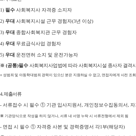
1)
필수
사회복지사 자격증 소지자
2)
우대
사회복지시설 근무 경험자
(3
년 이상
)
3)
우대
종합
사회복지관 근무 경험자
4)
우대
무료급식사업 경험자
5)
우대
운전면허 소지 및 운전가능자
(
공통
)
필수
사회복지사업법에 따라 사회복지시설 종사자 결격
※
○
성범죄 및 아동학대범죄 경력이 있으신 분은 지원하실 수 없고
,
면접자에게 사전 조회
4.
제출서류
-
서류접수 시 필수
①
기관 입사지원서
,
개인정보수집동의서
,
자
※
기관양식으로 작성을 하지 않거나
,
서류 내 서명 누락 시 서류전형에서 제외 됨
-
면접 시 필수
①
자격증 사본 및 경력증명서 각
1
부
(
해당자
)