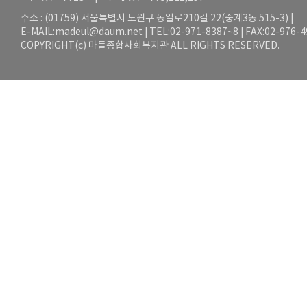
주소 : (01759) 서울특별시 노원구 동일로210길 22(중계3동 515-3) |
E-MAIL:
madeul@daum.net
| TEL:02-971-8387~8 | FAX:02-976-
COPYRIGHT(c) 마들종합사회복지관 ALL RIGHTS RESERVED.