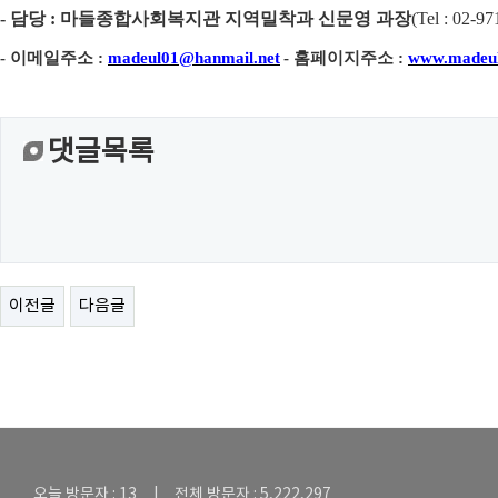
-
담당
:
마들종합사회복지관 지역밀착과 신문영 과장
(
Tel : 02-97
-
이메일주소
:
madeul01@hanmail.net
-
홈페이지주소
:
www.madeul
댓글목록
이전글
다음글
오늘 방문자 : 13 | 전체 방문자 : 5,222,297