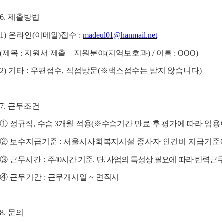
6.
제출방법
1)
온라인
(
이메일
)
접수
:
madeul01@hanmail.net
(
제목
:
지원서 제출
–
지원분야
(
지역보호과
) /
이름
: OOO)
2)
기타
:
우편접수
,
직접방문
(
※
팩스접수는 받지 않습니다
)
7.
근무조건
①
정규직
,
수습
3
개월 적용
(
※
수습기간 만료 후 평가에 따라 임용
②
보수지급기준
:
서울시사회복지시설 종사자 인건비 지급기준
③
근무시간
:
주
40
시간 기준
.
단
,
사업의 특성상 필요에 따라 탄력근
④
근무기간
:
근무개시일
~
면직시
8.
문의