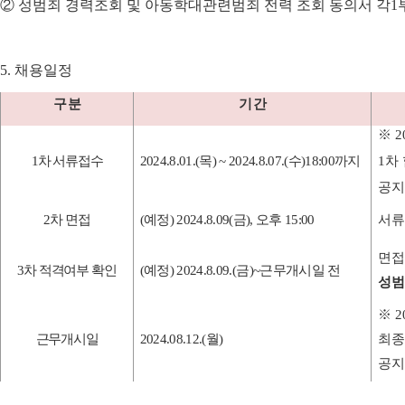
②
성범죄 경력조회 및 아동학대관련범죄 전력 조회 동의서 각
1
5.
채용일정
구 분
기 간
※
2
1
차 서류접수
2024.8.01.(
목
) ~ 2024.8.07.(
수
)18:00
까지
1
차
공지
2
차 면접
(
예정
) 2024.8.09(
금
),
오후
15:00
서류
면접
3
차 적격여부 확인
(
예정
) 2024.8.09.(
금
)~
근무개시일 전
성범
※
2
근무개시일
2024.08.12.(
월
)
최종
공지