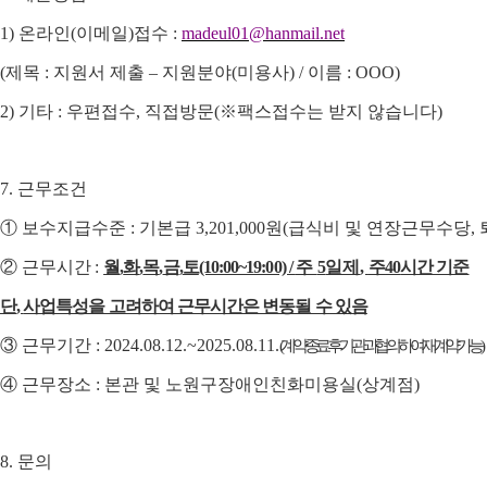
1)
온라인
(
이메일
)
접수
:
madeul01@hanmail.net
(
제목
:
지원서 제출
–
지원분야
(
미용사
) /
이름
: OOO)
2)
기타
:
우편접수
,
직접방문
(
※
팩스접수는 받지 않습니다
)
7.
근무조건
①
보수지급수준
:
기본급
3,201,000
원
(
급식비 및 연장근무수당
,
②
근무시간
:
월
,
화
,
목
,
금
,
토
(10:00~19:00) /
주
5
일제
,
주
40
시간 기준
단
,
사업특성을 고려하여 근무시간은 변동될 수 있음
③
근무기간
: 2024.08.12.~2025.08.11.
계약종료 후 기관과 협의하여 재계약 가능
④
근무장소
:
본관 및 노원구장애인친화미용실
(
상계점
)
8.
문의