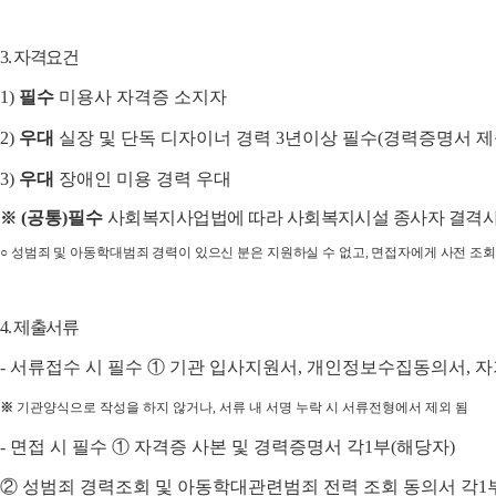
3.
자격요건
1)
필수
미용사 자격증 소지자
2)
우대
실장 및 단독 디자이너 경력
3
년이상 필수
(
경력증명서 제
3)
우대
장애인 미용 경력 우대
(
공통
)
필수
사회복지사업법에 따라 사회복지시설 종사자 결격
※
○
성범죄 및 아동학대범죄 경력이 있으신 분은 지원하실 수 없고
,
면접자에게 사전 조회
4.
제출서류
-
서류접수 시 필수
①
기관 입사지원서
,
개인정보수집동의서
,
자
※
기관양식으로 작성을 하지 않거나
,
서류 내 서명 누락 시 서류전형에서 제외 됨
-
면접 시 필수
①
자격증 사본 및 경력증명서 각
1
부
(
해당자
)
②
성범죄 경력조회 및 아동학대관련범죄 전력 조회 동의서 각
1