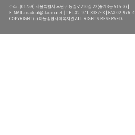
주소 : (01759) 서울특별시 노원구 동일로210길 22(중계3동 515-3) |
E-MAIL:
madeul@daum.net
| TEL:02-971-8387~8 | FAX:02-976-
COPYRIGHT(c) 마들종합사회복지관 ALL RIGHTS RESERVED.