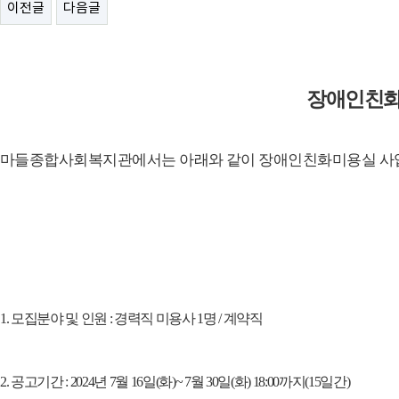
이전글
다음글
장애인친화
마들종합사회복지관에서는 아래와 같이 장애인친화미용실 사업
1.
모집분야 및 인원
:
경력직 미용사
1
명
/
계약직
2.
공고기간
: 2024
년
7
월
16
일
(
화
)~ 7
월
30
일
(
화
) 18:00
까지
(15
일간
)