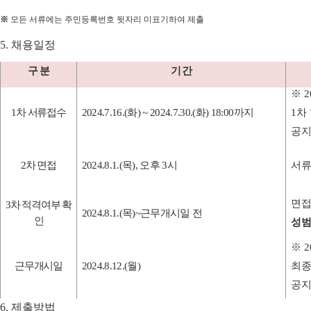
※
모든 서류에는 주민등록번호 뒷자리 미표기하여 제출
5.
채용일정
구 분
기 간
※
2
1
차 서류접수
2024.7.16.(
화
) ~ 2024.7.30.(
화
) 18:00
까지
1
차
공지
2
차 면접
2024.8.1.(
목
),
오후
3
시
서류
면접
3
차 적격여부 확
2024.8.1.(
목
)~
근무개시일 전
인
성범
※
2
근무개시일
2024.8.12.(
월
)
최종
공지
6.
제출방법