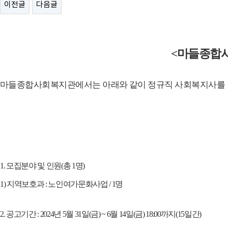
이전글
다음글
<
마들종합
마들종합사회복지관에서는 아래와 같이 정규직 사회복지사
를
1.
모집분야 및 인원
(
총
1
명
)
1)
지역보호과
:
노인여가문화사업
/ 1
명
2.
공고기간
: 2024
년
5
월
31
일
(
금
) ~ 6
월
14
일
(
금
) 18:00
까지
(15
일간
)