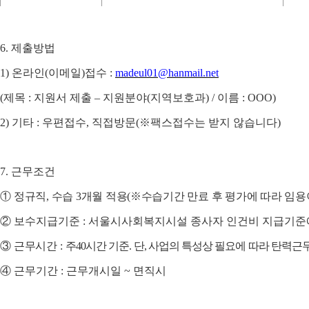
6.
제출방법
1)
온라인
(
이메일
)
접수
:
madeul01@hanmail.net
(
제목
:
지원서 제출
–
지원분야
(
지역보호과
) /
이름
: OOO)
2)
기타
:
우편접수
,
직접방문
(
※
팩스접수는 받지 않습니다
)
7.
근무조건
①
정규직
,
수습
3
개월 적용
(
※
수습기간 만료 후 평가에 따라 임용
②
보수지급기준
:
서울시사회복지시설 종사자 인건비 지급기준
③
근무시간
:
주
40
시간 기준
.
단
,
사업의 특성상 필요에 따라 탄력근
④
근무기간
:
근무개시일
~
면직시