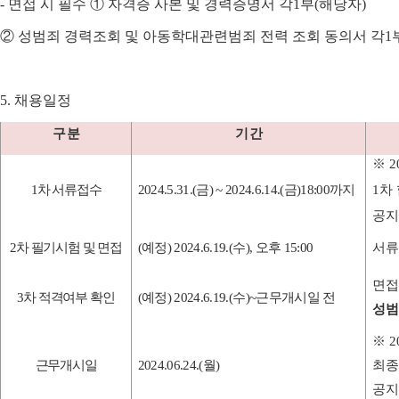
-
면접 시 필수
①
자격증 사본 및 경력증명서 각
1
부
(
해당자
)
②
성범죄 경력조회 및 아동학대관련범죄 전력 조회 동의서 각
1
5.
채용일정
구 분
기 간
※
2
1
차 서류접수
2024.5.31.(
금
) ~ 2024.6.14.(
금
)18:00
까지
1
차
공지
2
차 필기시험 및 면접
(
예정
) 2024.6.19.(
수
),
오후
15:00
서류
면접
3
차 적격여부 확인
(
예정
) 2024.6.19.(
수
)~
근무개시일 전
성범
※
2
근무개시일
2024.06.24.(
월
)
최종
공지