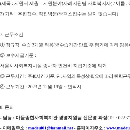
(
제목
:
지원서 제출
–
지원분야
(
사례지원팀 사회복지사
) /
이름
:
2)
기타
:
우편접수
,
직접방문
(
※
팩스접수는 받지 않습니다
)
7.
근무조건
①
정규직
,
수습
3
개월 적용
(
※
수습기간 만료 후 평가에 따라 임용
②
보수지급기준
:
서울시사회복지시설 종사자 인건비 지급기준에 의거
③
근무시간
:
주
40
시간 기준
.
단
,
사업의 특성상 필요에 따라 탄력근
④
근무기간
: 2023
년
12
월
19
일
~
면직시
8.
문의
-
담당
:
마들종합사회복지관 경영지원팀 신문영 과장
(
Tel : 02-97
-
이메일주소
:
madeul01@hanmail.net
-
홈페이지주소
:
www.madeul