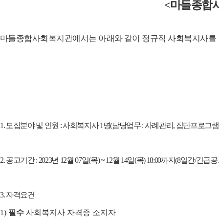
<
마들종합
마들종합사회복지관에서는 아래와 같이 정규직 사회복지사
를
1.
모집분야 및 인원
:
사회복지사
1
명
(
담당업무
:
사례관리
,
집단프로그램
2.
공고기간
: 2023
년
12
월
07
일
(
목
) ~ 12
월
14
일
(
목
) 18:00
까지
(8
일간
/
긴급공
3.
자격요건
1)
필수
사회복지사 자격증 소지자