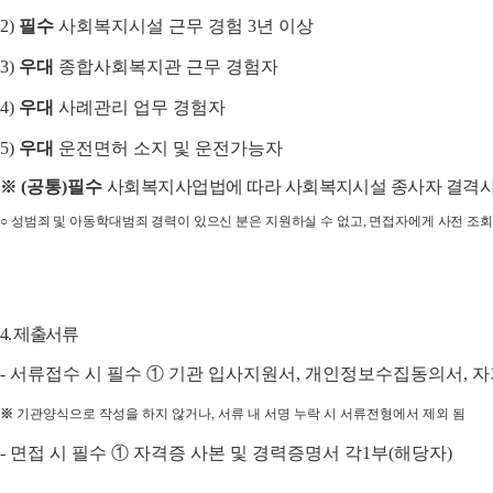
2)
필수
사회복지시설 근무 경험
3
년 이상
3)
우대
종합사회복지관 근무 경험자
4)
우대
사례관리 업무 경험자
5)
우대
운전면허 소지 및 운전가능자
(
공통
)
필수
사회복지사업법에 따라 사회복지시설 종사자 결격
※
○
성범죄 및 아동학대범죄 경력이 있으신 분은 지원하실 수 없고
,
면접자에게 사전 조회
4.
제출서류
-
서류접수 시 필수
①
기관 입사지원서
,
개인정보수집동의서
,
자
※
기관양식으로 작성을 하지 않거나
,
서류 내 서명 누락 시 서류전형에서 제외 됨
-
면접 시 필수
①
자격증 사본 및 경력증명서 각
1
부
(
해당자
)