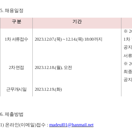
5.
채용일정
구 분
기 간
※
2
1
차 서류접수
2023.12.07.(
목
) ~ 12.14.(
목
) 18:00
까지
1
차
공지
서류
※
2
2
차 면접
2023.12.18.(
월
),
오전
최종
공지
근무개시일
2023.12.19.(
화
)
6.
제출방법
1)
온라인
(
이메일
)
접수
:
madeul01@hanmail.net