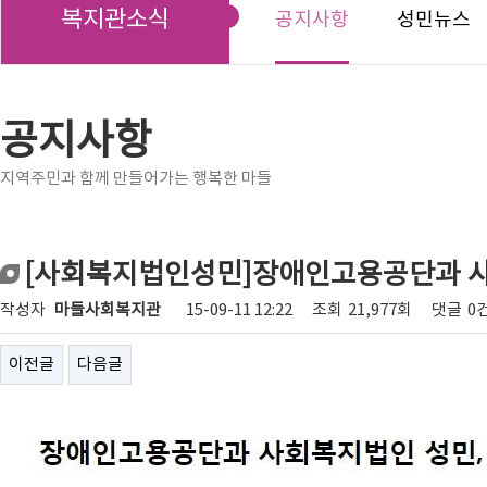
복지관소식
공지사항
성민뉴스
공지사항
지역주민과 함께 만들어가는 행복한 마들
[사회복지법인성민]장애인고용공단과 사
작성자
마들사회복지관
15-09-11 12:22
조회
21,977회
댓글
0
이전글
다음글