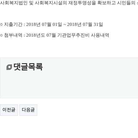
사회복지법인 및 사회복지시설의 재정투명성을 확보하고 시민들의 
○
지출기간
: 2018
년
07
월
01
일
~ 2018
년
07
월
31
일
○
첨부내역
: 2018
년도
07
월 기관업무추진비 사용내역
댓글목록
이전글
다음글