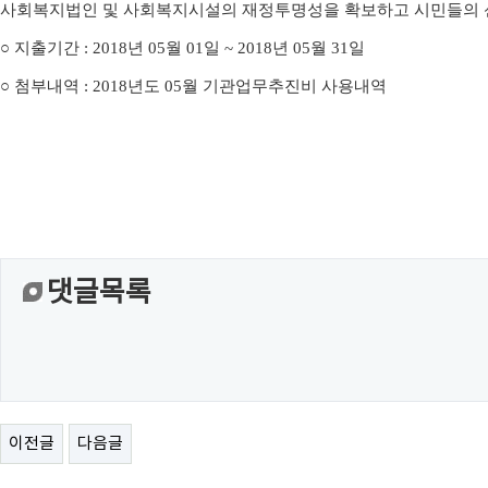
사회복지법인 및 사회복지시설의 재정투명성을 확보하고 시민들의 
○
지출기간
: 2018
년
05
월
01
일
~ 2018
년
05
월
31
일
○
첨부내역
: 2018
년도
05
월 기관업무추진비 사용내역
댓글목록
이전글
다음글