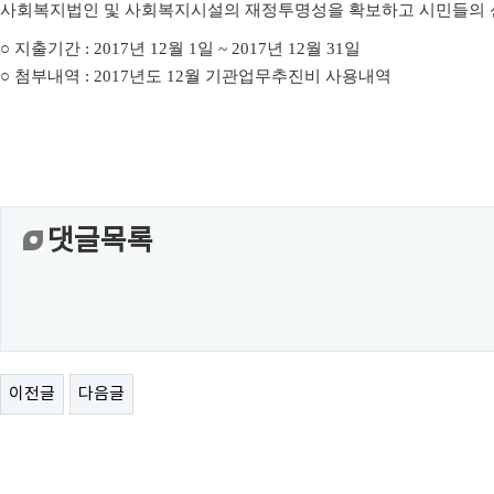
사회복지법인 및 사회복지시설의 재정투명성을 확보하고 시민들의 
○
지출기간
: 2017
년
12
월
1
일
~ 2017
년
12
월
31
일
○
첨부내역
: 2017
년도
12
월 기관업무추진비 사용내역
댓글목록
이전글
다음글