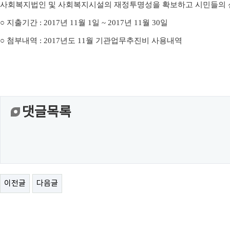
사회복지법인 및 사회복지시설의 재정투명성을 확보하고 시민들의 
○
지출기간
: 2017
년
11
월
1
일
~ 2017
년
11
월
30
일
○
첨부내역
: 2017
년도
11
월 기관업무추진비 사용내역
댓글목록
이전글
다음글