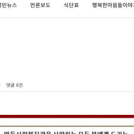
성민뉴스
언론보도
식단표
행복한마음들이야
회
댓글
0건