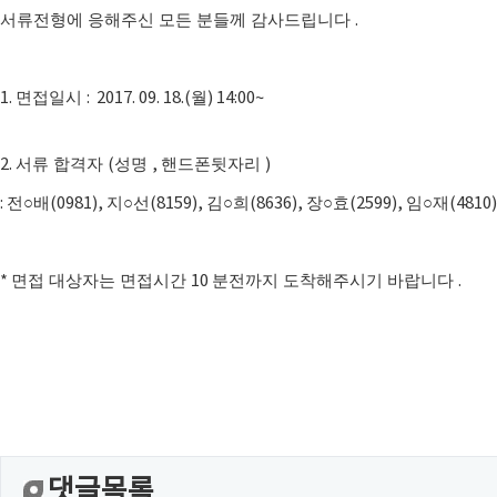
서류전형에 응해주신 모든 분들께 감사드립니다
.
1.
면접일시
: 2017. 09. 18.(
월
) 14:00~
2.
서류 합격자
(
성명
,
핸드폰뒷자리
)
:
전
○
배
(0981),
지
○
선
(8159),
김
○
희
(8636),
장
○
효
(2599),
임
○
재
(4810
*
면접 대상자는 면접시간
10
분전까지 도착해주시기 바랍니다
.
댓글목록