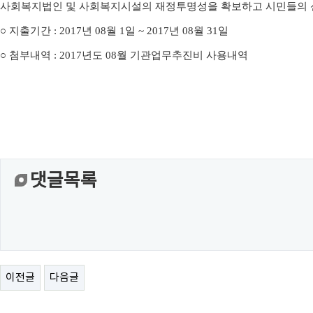
사회복지법인 및 사회복지시설의 재정투명성을 확보하고 시민들의 
○
지출기간
: 2017
년
08
월
1
일
~ 2017
년
08
월
31
일
○
첨부내역
: 2017
년도
08
월 기관업무추진비 사용내역
댓글목록
이전글
다음글