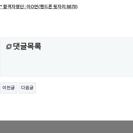
* 합격자명단 : 이O연(핸드폰 뒷자리 8870)
댓글목록
이전글
다음글