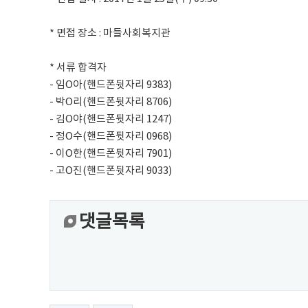
* 면접 장소 : 마들사회복지관
* 서류 합격자
- 임O아(핸드폰뒷자리 9383)
- 박O리(핸드폰뒷자리 8706)
- 김O야(핸드폰뒷자리 1247)
- 정O수(핸드폰뒷자리 0968)
- 이O한(핸드폰뒷자리 7901)
- 고O진(핸드폰뒷자리 9033)
댓글목록