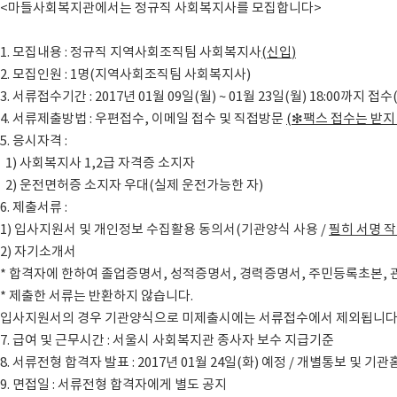
<마들사회복지관에서는 정규직 사회복지사를 모집합니다>
1. 모집내용 : 정규직 지역사회조직팀 사회복지사
(
신입
)
2. 모집인원 : 1명(지역사회조직팀 사회복지사)
3. 서류접수기간 : 2017년 01월 09일(월) ~ 01월 23일(월) 18:00까지 접수
4. 서류제출방법 : 우편접수, 이메일 접수 및 직접방문
(
❇
팩스 접수는 받지
5. 응시자격 :
1) 사회복지사 1,2급 자격증 소지자
2) 운전면허증 소지자 우대(실제 운전가능한 자)
6. 제출서류 :
1) 입사지원서 및 개인정보 수집활용 동의서(기관양식 사용 /
필히 서명 
2) 자기소개서
* 합격자에 한하여 졸업증명서, 성적증명서, 경력증명서, 주민등록초본,
* 제출한 서류는 반환하지 않습니다.
입사지원서의 경우 기관양식으로 미제출시에는 서류접수에서 제외됩니
7. 급여 및 근무시간 : 서울시 사회복지관 종사자 보수 지급기준
8. 서류전형 합격자 발표 : 2017년 01월 24일(화) 예정 / 개별통보 및 
9. 면접일 : 서류전형 합격자에게 별도 공지