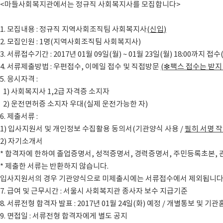
<마들사회복지관에서는 정규직 사회복지사를 모집합니다>
1. 모집내용 : 정규직 지역사회조직팀 사회복지사
(
신입
)
2. 모집인원 : 1명(지역사회조직팀 사회복지사)
3. 서류접수기간 : 2017년 01월 09일(월) ~ 01월 23일(월) 18:00까지 접수
4. 서류제출방법 : 우편접수, 이메일 접수 및 직접방문
(
❇
팩스 접수는 받지
5. 응시자격 :
1) 사회복지사 1,2급 자격증 소지자
2) 운전면허증 소지자 우대(실제 운전가능한 자)
6. 제출서류 :
1) 입사지원서 및 개인정보 수집활용 동의서(기관양식 사용 /
필히 서명 
2) 자기소개서
* 합격자에 한하여 졸업증명서, 성적증명서, 경력증명서, 주민등록초본,
* 제출한 서류는 반환하지 않습니다.
입사지원서의 경우 기관양식으로 미제출시에는 서류접수에서 제외됩니
7. 급여 및 근무시간 : 서울시 사회복지관 종사자 보수 지급기준
8. 서류전형 합격자 발표 : 2017년 01월 24일(화) 예정 / 개별통보 및 
9. 면접일 : 서류전형 합격자에게 별도 공지