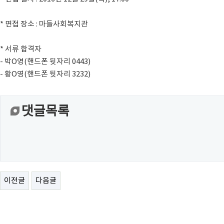
* 면접 장소 : 마들사회복지관
* 서류 합격자
- 박O영(핸드폰 뒷자리 0443)
- 황O영(핸드폰 뒷자리 3232)
댓글목록
이전글
다음글