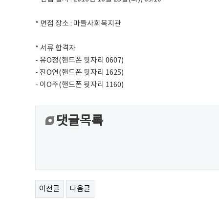
* 면접 장소 : 마들사회복지관
* 서류 합격자
- 유O정(핸드폰 뒷자리 0607)
- 진O연(핸드폰 뒷자리 1625)
- 이O주(핸드폰 뒷자리 1160)
댓글목록
이전글
다음글