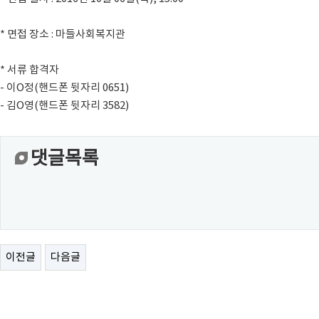
* 면접 장소 : 마들사회복지관
* 서류 합격자
- 이O정(핸드폰 뒷자리 0651)
- 김O영(핸드폰 뒷자리 3582)
댓글목록
이전글
다음글